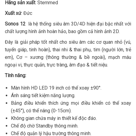
Hãng sản xuất
: Sternmed
Xuất xứ
: Đức
Sonos 12
là hệ thống siêu âm 3D/4D hiện đại bậc nhất với
chất lượng hình ảnh hoàn hảo, bao gồm cả hình ảnh 2D.
Đây là giải pháp tốt nhất cho siêu âm các cơ quan nhỏ (vú,
tuyến giáp, tinh hoàn), thai nhi & thai phụ, tim (người lớn, trẻ
em), Cơ – xương (thông thường & bề ngoài), mạch máu
ngoại vi, thực quản, trực tràng, âm đạo & tiết niệu.
Tính năng:
Màn hình HD LED 19 inch có thể xoay ±90°.
Ánh sáng tiết kiệm năng lượng.
Bảng điều khiển thích ứng mọi điều khiển có thể xoay
(±45°), có thể nâng (0-15cm).
Không gian chứa máy in thiết kế độc đáo.
Chế độ chờ Standby thông minh.
Chế độ quản lý hậu trường thông minh.