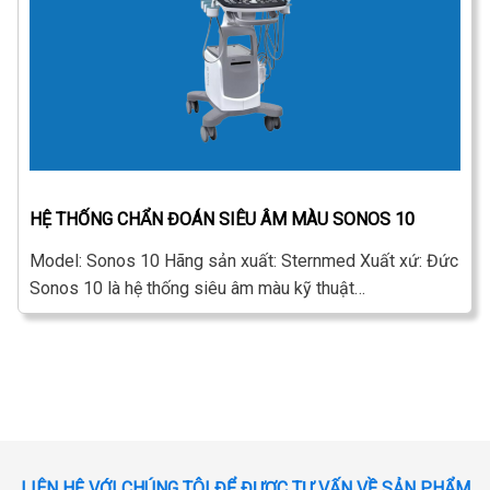
HỆ THỐNG CHẨN ĐOÁN SIÊU ÂM MÀU SONOS 10
Model: Sonos 10 Hãng sản xuất: Sternmed Xuất xứ: Đức
Sonos 10 là hệ thống siêu âm màu kỹ thuật…
LIÊN HỆ VỚI CHÚNG TÔI ĐỂ ĐƯỢC TƯ VẤN VỀ SẢN PHẨM